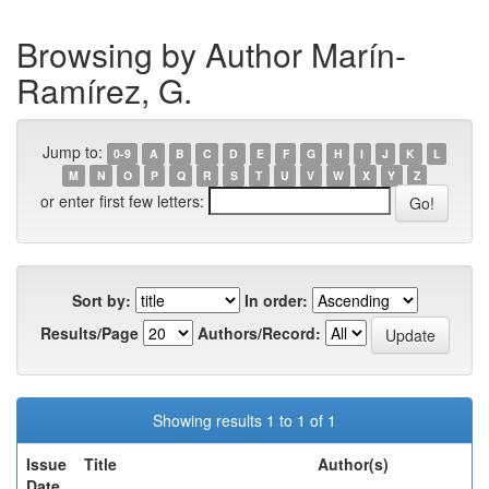
Browsing by Author Marín-
Ramírez, G.
Jump to:
0-9
A
B
C
D
E
F
G
H
I
J
K
L
M
N
O
P
Q
R
S
T
U
V
W
X
Y
Z
or enter first few letters:
Sort by:
In order:
Results/Page
Authors/Record:
Showing results 1 to 1 of 1
Issue
Title
Author(s)
Date