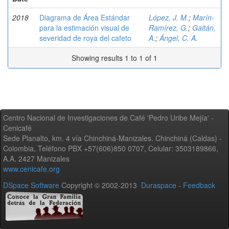
2018
Diagrama de Área Estándar
López, J. M.
;
Marín-
para la estimación visual de
Ramírez, G.
;
Gaitán,
severidad de roya del cafeto
A.
;
Ángel, C. A.
Showing results 1 to 1 of 1
Centro Nacional de Investigaciones de Café 'Pedro Uribe Mejía' -
Cenicafé
Sede Planalto, km. 4 vía Chinchiná-Manizales. Chinchiná (Caldas) -
Colombia, Teléfono PBX +57(606)850 0707, Celular: 3503189866,
A.A. 2427 Manizales
www.cenicafe.org
DSpace Software
Copyright © 2002-2013
Duraspace
-
Feedback