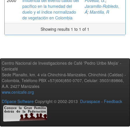
2000
Influencia del evento cálido del
Poveda, G.
;
pacífico en la humedad del
Jaramillo-Robledo,
duelo y el índice normalizado
Á
;
Mantilla, R
de vegetación en Colombia
Showing results 1 to 1 of 1
Centro Nacional de Investigaciones de Café 'Pedro Uribe Mejía' -
Cenicafé
Sede Planalto, km. 4 vía Chinchiná-Manizales. Chinchiná (Caldas) -
Colombia, Teléfono PBX +57(606)850 0707, Celular: 3503189866,
A.A. 2427 Manizales
www.cenicafe.org
DSpace Software
Copyright © 2002-2013
Duraspace
-
Feedback