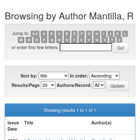
Browsing by Author Mantilla, R
Jump to:
0-9
A
B
C
D
E
F
G
H
I
J
K
L
M
N
O
P
Q
R
S
T
U
V
W
X
Y
Z
or enter first few letters:
Sort by:
In order:
Results/Page
Authors/Record:
Showing results 1 to 1 of 1
Issue
Title
Author(s)
Date