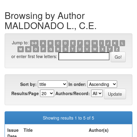
Browsing by Author
MALDONADO L., C.E.
Jump to:
0-9
A
B
C
D
E
F
G
H
I
J
K
L
M
N
O
P
Q
R
S
T
U
V
W
X
Y
Z
or enter first few letters:
Sort by:
In order:
Results/Page
Authors/Record:
Showing results 1 to 5 of 5
Issue
Title
Author(s)
Date