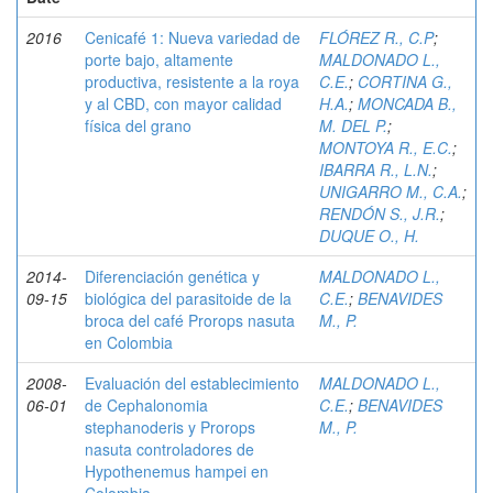
2016
Cenicafé 1: Nueva variedad de
FLÓREZ R., C.P
;
porte bajo, altamente
MALDONADO L.,
productiva, resistente a la roya
C.E.
;
CORTINA G.,
y al CBD, con mayor calidad
H.A.
;
MONCADA B.,
física del grano
M. DEL P.
;
MONTOYA R., E.C.
;
IBARRA R., L.N.
;
UNIGARRO M., C.A.
;
RENDÓN S., J.R.
;
DUQUE O., H.
2014-
Diferenciación genética y
MALDONADO L.,
09-15
biológica del parasitoide de la
C.E.
;
BENAVIDES
broca del café Prorops nasuta
M., P.
en Colombia
2008-
Evaluación del establecimiento
MALDONADO L.,
06-01
de Cephalonomia
C.E.
;
BENAVIDES
stephanoderis y Prorops
M., P.
nasuta controladores de
Hypothenemus hampei en