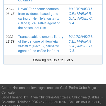
Colombia
2023-
HevaGF: genomic features
MALDONADO L.,
06-15
from evidence based gene
C.E.
;
MARIN R.,
calling of Hemileia vastatrix
G.A.
;
ANGEL C.,
(Race I), causative agent of
C.A.
the coffee leaf rust
2022-
Transposable elements library
MALDONADO L.,
12-29
of the genome of Hemileia
C.E.
;
MARIN R.,
vastatrix (Race I), causative
G.A.
;
ANGEL C.,
agent of the coffee leaf rust
C.A.
Showing results 1 to 5 of 5
Centro Nacional de Investigaciones de Café 'Pedro Uribe Mejía' -
Cenicafé
Sede Planalto, km. 4 vía Chinchiná-Manizales. Chinchiná (Caldas) -
Colombia, Teléfono PBX +57(606)850 0707, Celular: 3503189866,