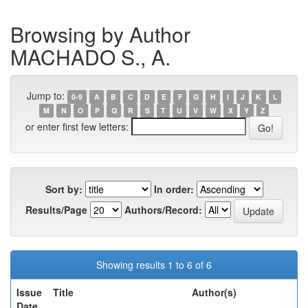
Browsing by Author
MACHADO S., A.
Jump to:
0-9
A
B
C
D
E
F
G
H
I
J
K
L
M
N
O
P
Q
R
S
T
U
V
W
X
Y
Z
or enter first few letters:
Sort by:
In order:
Results/Page
Authors/Record:
Showing results 1 to 6 of 6
Issue
Title
Author(s)
Date