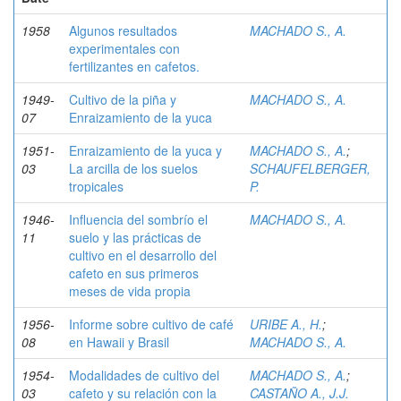
1958
Algunos resultados
MACHADO S., A.
experimentales con
fertilizantes en cafetos.
1949-
Cultivo de la piña y
MACHADO S., A.
07
Enraizamiento de la yuca
1951-
Enraizamiento de la yuca y
MACHADO S., A.
;
03
La arcilla de los suelos
SCHAUFELBERGER,
tropicales
P.
1946-
Influencia del sombrío el
MACHADO S., A.
11
suelo y las prácticas de
cultivo en el desarrollo del
cafeto en sus primeros
meses de vida propia
1956-
Informe sobre cultivo de café
URIBE A., H.
;
08
en Hawaii y Brasil
MACHADO S., A.
1954-
Modalidades de cultivo del
MACHADO S., A.
;
03
cafeto y su relación con la
CASTAÑO A., J.J.