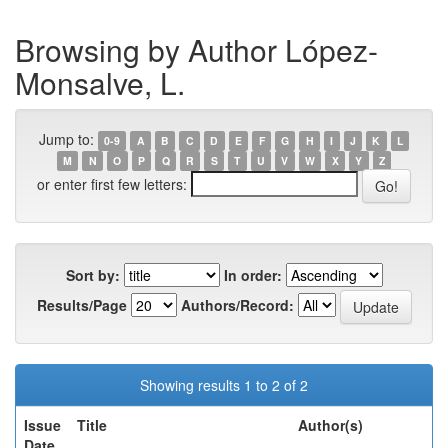
Browsing by Author López-
Monsalve, L.
Jump to:
0-9
A
B
C
D
E
F
G
H
I
J
K
L
M
N
O
P
Q
R
S
T
U
V
W
X
Y
Z
or enter first few letters:
Sort by:
In order:
Results/Page
Authors/Record:
Showing results 1 to 2 of 2
Issue
Title
Author(s)
Date