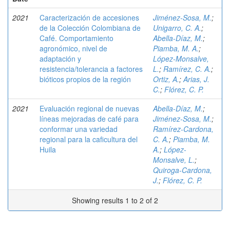
2021
Caracterización de accesiones
Jiménez-Sosa, M.
;
de la Colección Colombiana de
Unigarro, C. A.
;
Café. Comportamiento
Abella-Díaz, M.
;
agronómico, nivel de
Piamba, M. A.
;
adaptación y
López-Monsalve,
resistencia/tolerancia a factores
L.
;
Ramírez, C. A.
;
bióticos propios de la región
Ortiz, A.
;
Arias, J.
C.
;
Flórez, C. P.
2021
Evaluación regional de nuevas
Abella-Díaz, M.
;
líneas mejoradas de café para
Jiménez-Sosa, M.
;
conformar una variedad
Ramírez-Cardona,
regional para la caficultura del
C. A.
;
Piamba, M.
Huila
A.
;
López-
Monsalve, L.
;
Quiroga-Cardona,
J.
;
Flórez, C. P.
Showing results 1 to 2 of 2