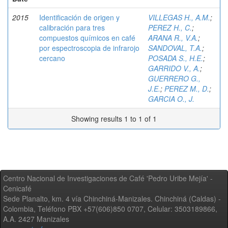
2015
Identificación de origen y
VILLEGAS H., A.M.
;
calibración para tres
PEREZ H., C.
;
compuestos químicos en café
ARANA R., V.A.
;
por espectroscopia de infrarojo
SANDOVAL, T.A.
;
cercano
POSADA S., H.E.
;
GARRIDO V., A.
;
GUERRERO G.,
J.E.
;
PEREZ M., D.
;
GARCIA O., J.
Showing results 1 to 1 of 1
Centro Nacional de Investigaciones de Café 'Pedro Uribe Mejía' -
Cenicafé
Sede Planalto, km. 4 vía Chinchiná-Manizales. Chinchiná (Caldas) -
Colombia, Teléfono PBX +57(606)850 0707, Celular: 3503189866,
A.A. 2427 Manizales