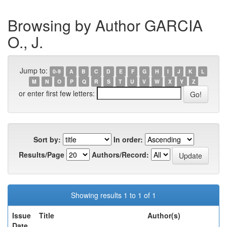
Browsing by Author GARCIA
O., J.
Jump to:
0-9
A
B
C
D
E
F
G
H
I
J
K
L
M
N
O
P
Q
R
S
T
U
V
W
X
Y
Z
or enter first few letters:
Sort by:
In order:
Results/Page
Authors/Record:
Showing results 1 to 1 of 1
Issue
Title
Author(s)
Date