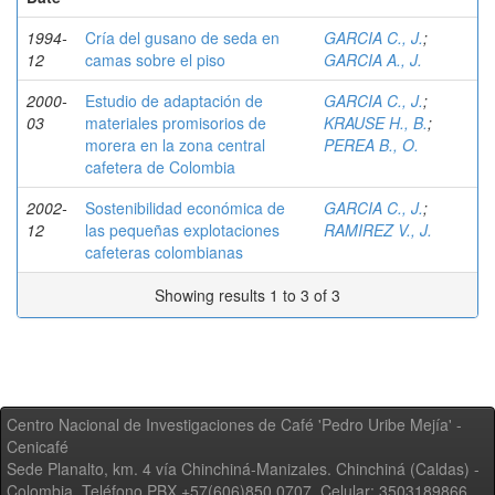
1994-
Cría del gusano de seda en
GARCIA C., J.
;
12
camas sobre el piso
GARCIA A., J.
2000-
Estudio de adaptación de
GARCIA C., J.
;
03
materiales promisorios de
KRAUSE H., B.
;
morera en la zona central
PEREA B., O.
cafetera de Colombia
2002-
Sostenibilidad económica de
GARCIA C., J.
;
12
las pequeñas explotaciones
RAMIREZ V., J.
cafeteras colombianas
Showing results 1 to 3 of 3
Centro Nacional de Investigaciones de Café 'Pedro Uribe Mejía' -
Cenicafé
Sede Planalto, km. 4 vía Chinchiná-Manizales. Chinchiná (Caldas) -
Colombia, Teléfono PBX +57(606)850 0707, Celular: 3503189866,