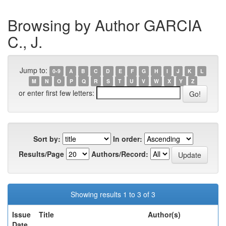
Browsing by Author GARCIA
C., J.
Jump to:
0-9
A
B
C
D
E
F
G
H
I
J
K
L
M
N
O
P
Q
R
S
T
U
V
W
X
Y
Z
or enter first few letters:
Sort by:
In order:
Results/Page
Authors/Record:
Showing results 1 to 3 of 3
Issue
Title
Author(s)
Date