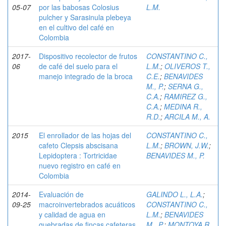
05-07
por las babosas Colosius
L.M.
pulcher y Sarasinula plebeya
en el cultivo del café en
Colombia
2017-
Dispositivo recolector de frutos
CONSTANTINO C.,
06
de café del suelo para el
L.M.
;
OLIVEROS T.,
manejo integrado de la broca
C.E.
;
BENAVIDES
M., P.
;
SERNA G.,
C.A.
;
RAMIREZ G.,
C.A.
;
MEDINA R.,
R.D.
;
ARCILA M., A.
2015
El enrollador de las hojas del
CONSTANTINO C.,
cafeto Clepsis abscisana
L.M.
;
BROWN, J.W.
;
Lepidoptera : Tortricidae
BENAVIDES M., P.
nuevo registro en café en
Colombia
2014-
Evaluación de
GALINDO L., L.A.
;
09-25
macroinvertebrados acuáticos
CONSTANTINO C.,
y calidad de agua en
L.M.
;
BENAVIDES
quebradas de fincas cafeteras
M., P.
;
MONTOYA R.,