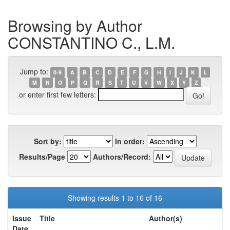
Browsing by Author
CONSTANTINO C., L.M.
Jump to:
0-9
A
B
C
D
E
F
G
H
I
J
K
L
M
N
O
P
Q
R
S
T
U
V
W
X
Y
Z
or enter first few letters:
Sort by:
In order:
Results/Page
Authors/Record:
Showing results 1 to 16 of 16
Issue
Title
Author(s)
Date