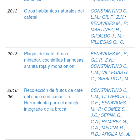
2013
Otros habitantes naturales del
CONSTANTINO C.,
cafetal
L.M.
;
GIL P., Z.N.
;
BENAVIDES M., P.
;
MARTINEZ, H.
;
GIRALDO J., M.
;
VILLEGAS G., C.
2013
Plagas del café: broca,
BENAVIDES M., P.
;
minador, cochinillas harinosas,
GIL P., Z.N.
;
arañita roja y monalonion.
CONSTANTINO C.,
L.M.
;
VILLEGAS G.,
C.
;
GIRALDO J., M.
2016-
Recolección de frutos de café
CONSTANTINO C.,
06
del suelo con canastilla :
L.M.
;
OLIVEROS T.,
Herramienta para el manejo
C.E.
;
BENAVIDES
integrado de la broca
M., P.
;
GOMEZ S.,
J.C.
;
SERNA G.,
C.A.
;
RAMIREZ G.,
C.A.
;
MEDINA R.,
R.D.
;
ARCILA M., A.