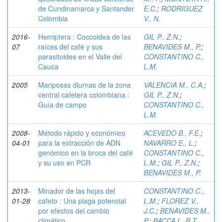
de Cundinamarca y Santander
E.C.
;
RODRIGUEZ
Colombia
V., N.
2016-
Hemiptera : Coccoidea de las
GIL P., Z.N.
;
07
raíces del café y sus
BENAVIDES M., P.
;
parasitoides en el Valle del
CONSTANTINO C.,
Cauca
L.M.
2005
Mariposas diurnas de la zona
VALENCIA M., C.A.
;
central cafetera colombiana :
GIL P., Z.N.
;
Guía de campo
CONSTANTINO C.,
L.M.
2008-
Método rápido y económico
ACEVEDO B., F.E.
;
04-01
para la extracción de ADN
NAVARRO E., L.
;
genómico en la broca del café
CONSTANTINO C.,
y su uso en PCR
L.M.
;
GIL P., Z.N.
;
BENAVIDES M., P.
2013-
Minador de las hojas del
CONSTANTINO C.,
01-28
cafeto : Una plaga potencial
L.M.
;
FLOREZ V.,
por efectos del cambio
J.C.
;
BENAVIDES M.,
climático
P.
;
BACCA I., R.T.