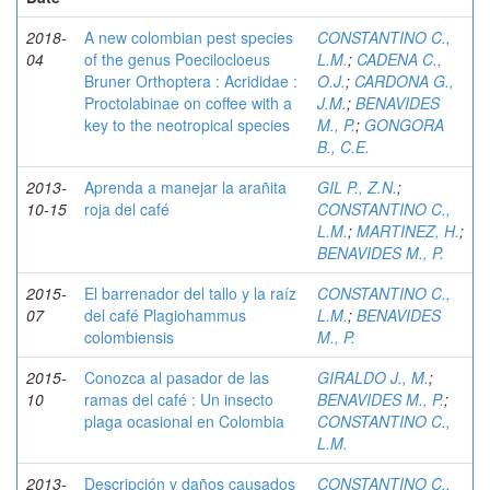
2018-
A new colombian pest species
CONSTANTINO C.,
04
of the genus Poecilocloeus
L.M.
;
CADENA C.,
Bruner Orthoptera : Acrididae :
O.J.
;
CARDONA G.,
Proctolabinae on coffee with a
J.M.
;
BENAVIDES
key to the neotropical species
M., P.
;
GONGORA
B., C.E.
2013-
Aprenda a manejar la arañita
GIL P., Z.N.
;
10-15
roja del café
CONSTANTINO C.,
L.M.
;
MARTINEZ, H.
;
BENAVIDES M., P.
2015-
El barrenador del tallo y la raíz
CONSTANTINO C.,
07
del café Plagiohammus
L.M.
;
BENAVIDES
colombiensis
M., P.
2015-
Conozca al pasador de las
GIRALDO J., M.
;
10
ramas del café : Un insecto
BENAVIDES M., P.
;
plaga ocasional en Colombia
CONSTANTINO C.,
L.M.
2013-
Descripción y daños causados
CONSTANTINO C.,