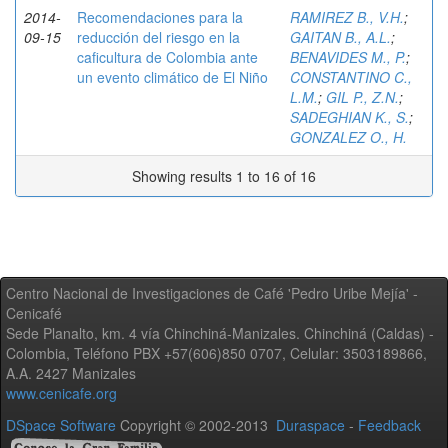
2014-
Recomendaciones para la
RAMIREZ B., V.H.
;
09-15
reducción del riesgo en la
GAITAN B., A.L.
;
caficultura de Colombia ante
BENAVIDES M., P.
;
un evento climático de El Niño
CONSTANTINO C.,
L.M.
;
GIL P., Z.N.
;
SADEGHIAN K., S.
;
GONZALEZ O., H.
Showing results 1 to 16 of 16
Centro Nacional de Investigaciones de Café 'Pedro Uribe Mejía' -
Cenicafé
Sede Planalto, km. 4 vía Chinchiná-Manizales. Chinchiná (Caldas) -
Colombia, Teléfono PBX +57(606)850 0707, Celular: 3503189866,
A.A. 2427 Manizales
www.cenicafe.org
DSpace Software
Copyright © 2002-2013
Duraspace
-
Feedback