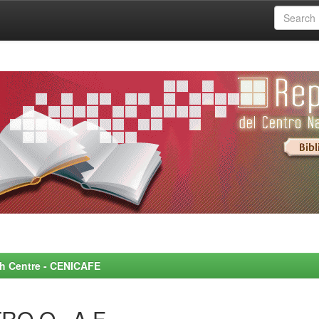
rch Centre - CENICAFE
RO Q., A.F.