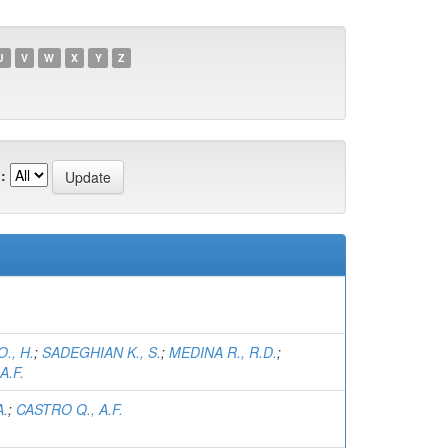
U
V
W
X
Y
Z
:
., H.
;
SADEGHIAN K., S.
;
MEDINA R., R.D.
;
A.F.
A.
;
CASTRO Q., A.F.