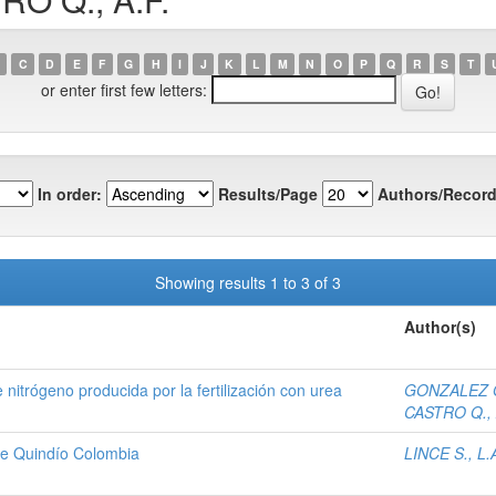
C
D
E
F
G
H
I
J
K
L
M
N
O
P
Q
R
S
T
or enter first few letters:
In order:
Results/Page
Authors/Record
Showing results 1 to 3 of 3
Author(s)
de nitrógeno producida por la fertilización con urea
GONZALEZ O
CASTRO Q., 
 de Quindío Colombia
LINCE S., L.