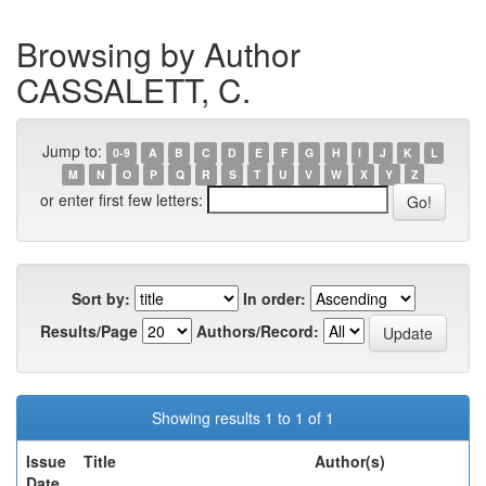
Browsing by Author
CASSALETT, C.
Jump to:
0-9
A
B
C
D
E
F
G
H
I
J
K
L
M
N
O
P
Q
R
S
T
U
V
W
X
Y
Z
or enter first few letters:
Sort by:
In order:
Results/Page
Authors/Record:
Showing results 1 to 1 of 1
Issue
Title
Author(s)
Date