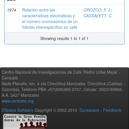
1974
Relación entre las
OROZCO, F. J.
;
características estomáticas y
CASSALETT, C.
el número cromosómico de un
híbrido interespecífico en café
Showing results 1 to 1 of 1
Centro Nacional de Investigaciones de Café 'Pedro Uribe Mejía' -
Cenicafé
Sede Planalto, km. 4 vía Chinchiná-Manizales. Chinchiná (Caldas) -
Colombia, Teléfono PBX +57(606)850 0707, Celular: 3503189866,
A.A. 2427 Manizales
www.cenicafe.org
DSpace Software
Copyright © 2002-2013
Duraspace
-
Feedback