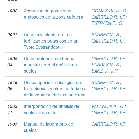
1982
Adsorción de potasio en
GOMEZ DE R., C.
;
andosoles de la zona cafetera
CARRILLO P., I.F.
;
ESTRADA E., G.
2021
Comportamiento de tres
SUAREZ V., S.
;
fertilizantes potásicos en un
CARRILLO P., I.F.
Typic Dystrandept.>
1995-
Cómo obtener una buena
CARRILLO P., I.F.
;
04
muestra para el análisis de
SUAREZ V., S.
;
suelos
SANZ U., J.R.
1976-
Descomposición biológica de
SUAREZ V., S.
;
06
leguminosas y otros materiales
CARRILLO P., I.F.
de la zona cafetera colombiana
1983-
Interpretación de análisis de
VALENCIA A., G.
;
11
suelos para café
CARRILLO P., I.F.
1985
Manual de laboratorio de
CARRILLO P., I.F.
suelos