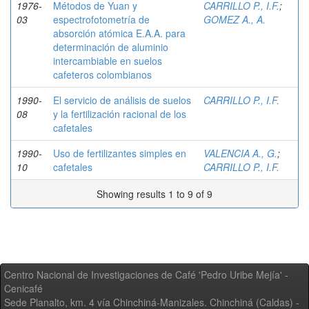
1976-
Métodos de Yuan y
CARRILLO P., I.F.
;
03
espectrofotometría de
GOMEZ A., A.
absorción atómica E.A.A. para
determinación de aluminio
intercambiable en suelos
cafeteros colombianos
1990-
El servicio de análisis de suelos
CARRILLO P., I.F.
08
y la fertilización racional de los
cafetales
1990-
Uso de fertilizantes simples en
VALENCIA A., G.
;
10
cafetales
CARRILLO P., I.F.
Showing results 1 to 9 of 9
Centro Nacional de Investigaciones de Café 'Pedro Uribe Mejía' -
Cenicafé
Sede Planalto, km. 4 vía Chinchiná-Manizales. Chinchiná (Caldas) -