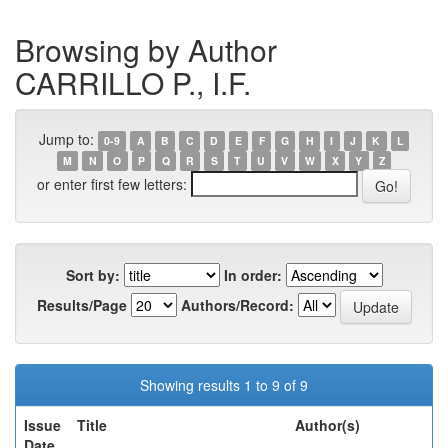
Browsing by Author
CARRILLO P., I.F.
Jump to:
0-9
A
B
C
D
E
F
G
H
I
J
K
L
M
N
O
P
Q
R
S
T
U
V
W
X
Y
Z
or enter first few letters:
Sort by:
In order:
Results/Page
Authors/Record:
Showing results 1 to 9 of 9
Issue
Title
Author(s)
Date