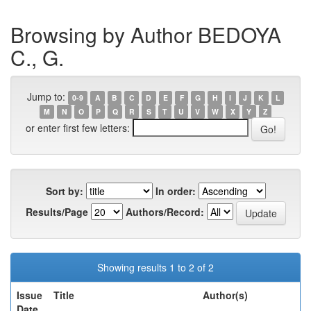
Browsing by Author BEDOYA
C., G.
Jump to:
0-9
A
B
C
D
E
F
G
H
I
J
K
L
M
N
O
P
Q
R
S
T
U
V
W
X
Y
Z
or enter first few letters:
Sort by:
In order:
Results/Page
Authors/Record:
Showing results 1 to 2 of 2
Issue
Title
Author(s)
Date