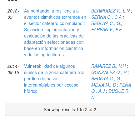
2018-
Aumentando la resiliencia a
BERMUDEZ F., L.N.
;
03
eventos climáticos extremos en
SERNA G., C.A.
;
el sector cafetero colombiano :
BEDOYA C., G.
;
Selección implementación y
FARFAN V., F.F.
evaluación de las prácticas de
adaptación seleccionadas con
base en información científica
y de los agricultores
2014-
Vulnerabilidad de algunos
RAMIREZ B., V.H.
;
09-15
suelos de la zona cafetera a la
GONZALEZ O., H.
;
pérdida de bases
BEDOYA C., G.
;
intercambiables por exceso
MEJIA M., B.
;
PEÑA
hídrico
Q., A.J.
;
DUQUE R.,
N.
Showing results 1 to 2 of 2