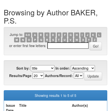
Browsing by Author BAKER,
P.S.
Jump to:
0-9
A
B
C
D
E
F
G
H
I
J
K
L
M
N
O
P
Q
R
S
T
U
V
W
X
Y
Z
or enter first few letters:
Sort by:
In order:
Results/Page
Authors/Record:
Showing results 1 to 5 of 5
Issue
Title
Author(s)
Date