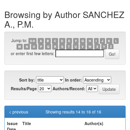
Browsing by Author SANCHEZ
A., P.M.
Jump to:
0-9
A
B
C
D
E
F
G
H
I
J
K
L
M
N
O
P
Q
R
S
T
U
V
W
X
Y
Z
or enter first few letters:
Sort by:
In order:
Results/Page
Authors/Record:
< previous
Showing results 14 to 16 of 16
Issue
Title
Author(s)
Date