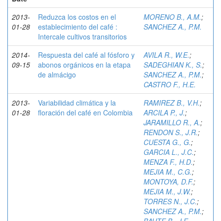
2013-
Reduzca los costos en el
MORENO B., A.M.
;
01-28
establecimiento del café :
SANCHEZ A., P.M.
Intercale cultivos transitorios
2014-
Respuesta del café al fósforo y
AVILA R., W.E.
;
09-15
abonos orgánicos en la etapa
SADEGHIAN K., S.
;
de almácigo
SANCHEZ A., P.M.
;
CASTRO F., H.E.
2013-
Variabilidad climática y la
RAMIREZ B., V.H.
;
01-28
floración del café en Colombia
ARCILA P., J.
;
JARAMILLO R., A.
;
RENDON S., J.R.
;
CUESTA G., G.
;
GARCIA L., J.C.
;
MENZA F., H.D.
;
MEJIA M., C.G.
;
MONTOYA, D.F.
;
MEJIA M., J.W.
;
TORRES N., J.C.
;
SANCHEZ A., P.M.
;