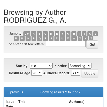
Browsing by Author
RODRIGUEZ G., A.
Jump to:
0-9
A
B
C
D
E
F
G
H
I
J
K
L
M
N
O
P
Q
R
S
T
U
V
W
X
Y
Z
or enter first few letters:
Sort by:
In order:
Results/Page
Authors/Record:
< previous
Showing results 2 to 7 of 7
Issue
Title
Author(s)
Date