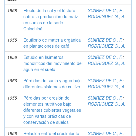
1958
Efecto de la cal y el fósforo
SUAREZ DE C., F.
;
sobre la producción de maíz
RODRIGUEZ G., A.
en suelos de la serie
Chinchiná
1955
Equilibrio de materia orgánica
SUAREZ DE C., F.
;
en plantaciones de café
RODRIGUEZ G., A.
1958
Estudio en lisímetros
SUAREZ DE C., F.
;
monolíticos del movimiento del
RODRIGUEZ G., A.
agua en el suelo
1956
Pérdidas de suelo y agua bajo
SUAREZ DE C., F.
;
diferentes sistemas de cultivo
RODRIGUEZ G., A.
1955
Pérdidas por erosión de
SUAREZ DE C., F.
;
elementos nutritivos bajo
RODRIGUEZ G., A.
diferentes cubiertas vegetales
y con varias prácticas de
conservación de suelos
1956
Relación entre el crecimiento
SUAREZ DE C., F.
;