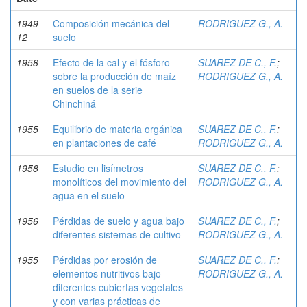
1949-
Composición mecánica del
RODRIGUEZ G., A.
12
suelo
1958
Efecto de la cal y el fósforo
SUAREZ DE C., F.
;
sobre la producción de maíz
RODRIGUEZ G., A.
en suelos de la serie
Chinchiná
1955
Equilibrio de materia orgánica
SUAREZ DE C., F.
;
en plantaciones de café
RODRIGUEZ G., A.
1958
Estudio en lisímetros
SUAREZ DE C., F.
;
monolíticos del movimiento del
RODRIGUEZ G., A.
agua en el suelo
1956
Pérdidas de suelo y agua bajo
SUAREZ DE C., F.
;
diferentes sistemas de cultivo
RODRIGUEZ G., A.
1955
Pérdidas por erosión de
SUAREZ DE C., F.
;
elementos nutritivos bajo
RODRIGUEZ G., A.
diferentes cubiertas vegetales
y con varias prácticas de