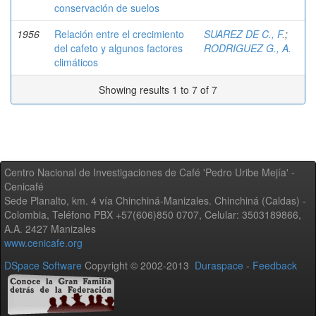
conservación de suelos
1956
Relación entre el crecimiento
SUAREZ DE C., F.
;
del cafeto y algunos factores
RODRIGUEZ G., A.
climáticos
Showing results 1 to 7 of 7
Centro Nacional de Investigaciones de Café 'Pedro Uribe Mejía' -
Cenicafé
Sede Planalto, km. 4 vía Chinchiná-Manizales. Chinchiná (Caldas) -
Colombia, Teléfono PBX +57(606)850 0707, Celular: 3503189866,
A.A. 2427 Manizales
www.cenicafe.org
DSpace Software
Copyright © 2002-2013
Duraspace
-
Feedback