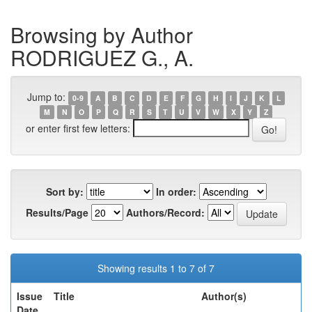
Browsing by Author
RODRIGUEZ G., A.
Jump to:
0-9
A
B
C
D
E
F
G
H
I
J
K
L
M
N
O
P
Q
R
S
T
U
V
W
X
Y
Z
or enter first few letters:
Sort by:
In order:
Results/Page
Authors/Record:
Showing results 1 to 7 of 7
Issue
Title
Author(s)
Date