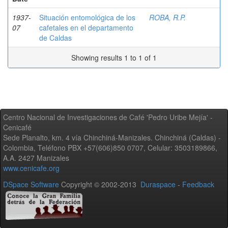
1937-
Situación entomológica de los
ROBA, R.P.
07
cafetales en el departamento
de Caldas
Showing results 1 to 1 of 1
Centro Nacional de Investigaciones de Café 'Pedro Uribe Mejía' -
Cenicafé
Sede Planalto, km. 4 vía Chinchiná-Manizales. Chinchiná (Caldas) -
Colombia, Teléfono PBX +57(606)850 0707, Celular: 3503189866,
A.A. 2427 Manizales
www.cenicafe.org
DSpace Software
Copyright © 2002-2013
Duraspace
-
Feedback