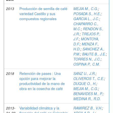
2013
Producción de semilla de café
MEJIA M., C.G.
;
variedad Castillo y sus
POSADA S., H.E.
;
compuestos regionales
GARCIA L., J.C.
;
CHAPARRO C.,
M.C.
;
RENDON S.,
J.R.
;
TREJOS P.,
J.F.
;
MONTOYA,
D.F.
;
MENZA F.,
H.D.
;
SANCHEZ A.,
P.M.
;
BAUTE B., J.E.
;
TORRES N., J.C.
;
OSPINA P., C.M.
2018
Retención de pases : Una
SANZ U., J.R.
;
opción para mejorar la
OLIVEROS T., C.E.
;
productividad de la mano de
DUQUE O., H.
;
obra en la cosecha de café
MEJIA M., C.G.
;
BENAVIDES M., P.
;
MEDINA R., R.D.
2013-
Variabilidad climática y la
RAMIREZ B., V.H.
;