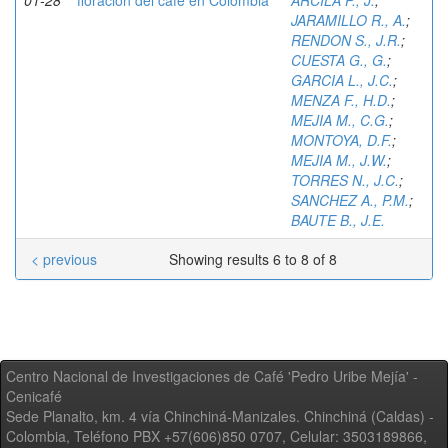
01-28
floración del café en Colombia
ARCILA P., J.
;
JARAMILLO R., A.
;
RENDON S., J.R.
;
CUESTA G., G.
;
GARCIA L., J.C.
;
MENZA F., H.D.
;
MEJIA M., C.G.
;
MONTOYA, D.F.
;
MEJIA M., J.W.
;
TORRES N., J.C.
;
SANCHEZ A., P.M.
;
BAUTE B., J.E.
< previous
Showing results 6 to 8 of 8
Centro Nacional de Investigaciones de Café 'Pedro Uribe Mejía' -
Cenicafé
Sede Planalto, km. 4 vía Chinchiná-Manizales. Chinchiná (Caldas) -
Colombia, Teléfono PBX +57(606)850 0707, Celular: 3503189866,