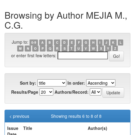
Browsing by Author MEJIA M.,
C.G.
Jump to:
0-9
A
B
C
D
E
F
G
H
I
J
K
L
M
N
O
P
Q
R
S
T
U
V
W
X
Y
Z
or enter first few letters:
Sort by:
In order:
Results/Page
Authors/Record:
< previous
Showing results 6 to 8 of 8
Issue
Title
Author(s)
Date