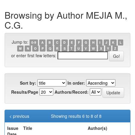
Browsing by Author MEJIA M.,
C.G.
Jump to:
0-9
A
B
C
D
E
F
G
H
I
J
K
L
M
N
O
P
Q
R
S
T
U
V
W
X
Y
Z
or enter first few letters:
Sort by:
In order:
Results/Page
Authors/Record:
< previous
Showing results 6 to 8 of 8
Issue
Title
Author(s)
Date