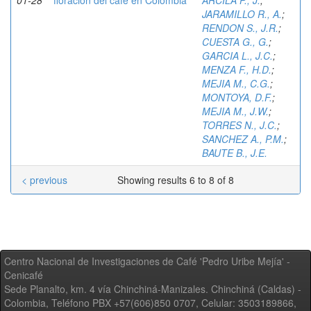
01-28
floración del café en Colombia
ARCILA P., J.
;
JARAMILLO R., A.
;
RENDON S., J.R.
;
CUESTA G., G.
;
GARCIA L., J.C.
;
MENZA F., H.D.
;
MEJIA M., C.G.
;
MONTOYA, D.F.
;
MEJIA M., J.W.
;
TORRES N., J.C.
;
SANCHEZ A., P.M.
;
BAUTE B., J.E.
< previous
Showing results 6 to 8 of 8
Centro Nacional de Investigaciones de Café 'Pedro Uribe Mejía' -
Cenicafé
Sede Planalto, km. 4 vía Chinchiná-Manizales. Chinchiná (Caldas) -
Colombia, Teléfono PBX +57(606)850 0707, Celular: 3503189866,