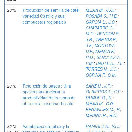
2013
Producción de semilla de café
MEJIA M., C.G.
;
variedad Castillo y sus
POSADA S., H.E.
;
compuestos regionales
GARCIA L., J.C.
;
CHAPARRO C.,
M.C.
;
RENDON S.,
J.R.
;
TREJOS P.,
J.F.
;
MONTOYA,
D.F.
;
MENZA F.,
H.D.
;
SANCHEZ A.,
P.M.
;
BAUTE B., J.E.
;
TORRES N., J.C.
;
OSPINA P., C.M.
2018
Retención de pases : Una
SANZ U., J.R.
;
opción para mejorar la
OLIVEROS T., C.E.
;
productividad de la mano de
DUQUE O., H.
;
obra en la cosecha de café
MEJIA M., C.G.
;
BENAVIDES M., P.
;
MEDINA R., R.D.
2013-
Variabilidad climática y la
RAMIREZ B., V.H.
;