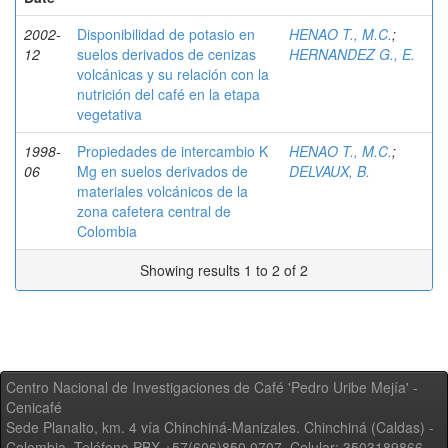
2002-
Disponibilidad de potasio en
HENAO T., M.C.
;
12
suelos derivados de cenizas
HERNANDEZ G., E.
volcánicas y su relación con la
nutrición del café en la etapa
vegetativa
1998-
Propiedades de intercambio K
HENAO T., M.C.
;
06
Mg en suelos derivados de
DELVAUX, B.
materiales volcánicos de la
zona cafetera central de
Colombia
Showing results 1 to 2 of 2
Centro Nacional de Investigaciones de Café 'Pedro Uribe Mejía' -
Cenicafé
Sede Planalto, km. 4 vía Chinchiná-Manizales. Chinchiná (Caldas) -
Colombia, Teléfono PBX +57(606)850 0707, Celular: 3503189866,