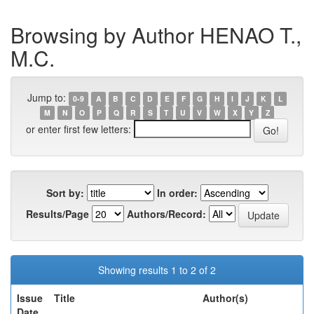
Browsing by Author HENAO T.,
M.C.
Jump to:
0-9
A
B
C
D
E
F
G
H
I
J
K
L
M
N
O
P
Q
R
S
T
U
V
W
X
Y
Z
or enter first few letters:
Sort by:
In order:
Results/Page
Authors/Record:
Showing results 1 to 2 of 2
Issue
Title
Author(s)
Date