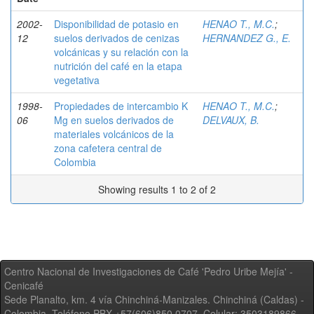
2002-
Disponibilidad de potasio en
HENAO T., M.C.
;
12
suelos derivados de cenizas
HERNANDEZ G., E.
volcánicas y su relación con la
nutrición del café en la etapa
vegetativa
1998-
Propiedades de intercambio K
HENAO T., M.C.
;
06
Mg en suelos derivados de
DELVAUX, B.
materiales volcánicos de la
zona cafetera central de
Colombia
Showing results 1 to 2 of 2
Centro Nacional de Investigaciones de Café 'Pedro Uribe Mejía' -
Cenicafé
Sede Planalto, km. 4 vía Chinchiná-Manizales. Chinchiná (Caldas) -
Colombia, Teléfono PBX +57(606)850 0707, Celular: 3503189866,