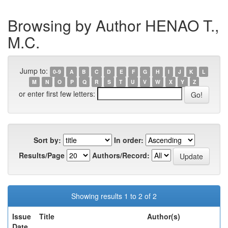
Browsing by Author HENAO T.,
M.C.
Jump to:
0-9
A
B
C
D
E
F
G
H
I
J
K
L
M
N
O
P
Q
R
S
T
U
V
W
X
Y
Z
or enter first few letters:
Sort by:
In order:
Results/Page
Authors/Record:
Showing results 1 to 2 of 2
Issue
Title
Author(s)
Date