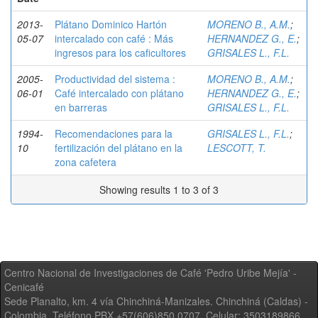
2013-
Plátano Dominico Hartón
MORENO B., A.M.
;
05-07
intercalado con café : Más
HERNANDEZ G., E.
;
ingresos para los caficultores
GRISALES L., F.L.
2005-
Productividad del sistema :
MORENO B., A.M.
;
06-01
Café intercalado con plátano
HERNANDEZ G., E.
;
en barreras
GRISALES L., F.L.
1994-
Recomendaciones para la
GRISALES L., F.L.
;
10
fertilización del plátano en la
LESCOTT, T.
zona cafetera
Showing results 1 to 3 of 3
Centro Nacional de Investigaciones de Café 'Pedro Uribe Mejía' -
Cenicafé
Sede Planalto, km. 4 vía Chinchiná-Manizales. Chinchiná (Caldas) -
Colombia, Teléfono PBX +57(606)850 0707, Celular: 3503189866,