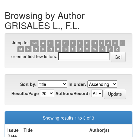
Browsing by Author
GRISALES L., F.L.
Jump to:
0-9
A
B
C
D
E
F
G
H
I
J
K
L
M
N
O
P
Q
R
S
T
U
V
W
X
Y
Z
or enter first few letters:
Sort by:
In order:
Results/Page
Authors/Record:
Showing results 1 to 3 of 3
Issue
Title
Author(s)
Date