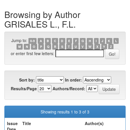
Browsing by Author
GRISALES L., F.L.
Jump to:
0-9
A
B
C
D
E
F
G
H
I
J
K
L
M
N
O
P
Q
R
S
T
U
V
W
X
Y
Z
or enter first few letters:
Sort by:
In order:
Results/Page
Authors/Record:
Showing results 1 to 3 of 3
Issue
Title
Author(s)
Date