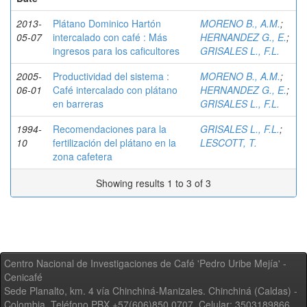
2013-
Plátano Dominico Hartón
MORENO B., A.M.
;
05-07
intercalado con café : Más
HERNANDEZ G., E.
;
ingresos para los caficultores
GRISALES L., F.L.
2005-
Productividad del sistema :
MORENO B., A.M.
;
06-01
Café intercalado con plátano
HERNANDEZ G., E.
;
en barreras
GRISALES L., F.L.
1994-
Recomendaciones para la
GRISALES L., F.L.
;
10
fertilización del plátano en la
LESCOTT, T.
zona cafetera
Showing results 1 to 3 of 3
Centro Nacional de Investigaciones de Café 'Pedro Uribe Mejía' -
Cenicafé
Sede Planalto, km. 4 vía Chinchiná-Manizales. Chinchiná (Caldas) -
Colombia, Teléfono PBX +57(606)850 0707, Celular: 3503189866,