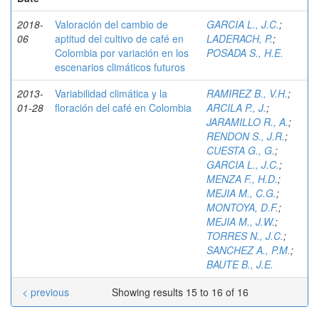
2018-
Valoración del cambio de
GARCIA L., J.C.
;
06
aptitud del cultivo de café en
LADERACH, P.
;
Colombia por variación en los
POSADA S., H.E.
escenarios climáticos futuros
2013-
Variabilidad climática y la
RAMIREZ B., V.H.
;
01-28
floración del café en Colombia
ARCILA P., J.
;
JARAMILLO R., A.
;
RENDON S., J.R.
;
CUESTA G., G.
;
GARCIA L., J.C.
;
MENZA F., H.D.
;
MEJIA M., C.G.
;
MONTOYA, D.F.
;
MEJIA M., J.W.
;
TORRES N., J.C.
;
SANCHEZ A., P.M.
;
BAUTE B., J.E.
< previous
Showing results 15 to 16 of 16