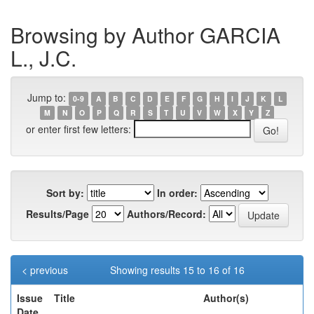
Browsing by Author GARCIA
L., J.C.
Jump to:
0-9
A
B
C
D
E
F
G
H
I
J
K
L
M
N
O
P
Q
R
S
T
U
V
W
X
Y
Z
or enter first few letters:
Sort by:
In order:
Results/Page
Authors/Record:
< previous
Showing results 15 to 16 of 16
Issue
Title
Author(s)
Date