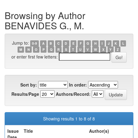
Browsing by Author
BENAVIDES G., M.
Jump to:
0-9
A
B
C
D
E
F
G
H
I
J
K
L
M
N
O
P
Q
R
S
T
U
V
W
X
Y
Z
or enter first few letters:
Sort by:
In order:
Results/Page
Authors/Record:
Showing results 1 to 8 of 8
Issue
Title
Author(s)
Date