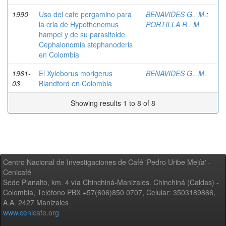
1990
Uso del cafe pergamino para
BENAVIDES G., M.
;
la cria de Hypothenemus
PORTILLA R., M
hampei y de su parasitoide
Cephalonomia stephanoderis
en Colombia
1961-
El Xyleborus morigerus
BENAVIDES G., M.
03
Blandford en Colombia
Showing results 1 to 8 of 8
Centro Nacional de Investigaciones de Café 'Pedro Uribe Mejía' -
Cenicafé
Sede Planalto, km. 4 vía Chinchiná-Manizales. Chinchiná (Caldas) -
Colombia, Teléfono PBX +57(606)850 0707, Celular: 3503189866,
A.A. 2427 Manizales
www.cenicafe.org