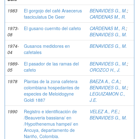
1983
El gorgojo del café Araecerus
BENAVIDES G., M.
;
fasciculatus De Geer
CARDENAS M., R.
1973-
El gusano cuernito del cafeto
CARDENAS M., R.
;
08
BENAVIDES G., M.
1974-
Gusanos medidores en
BENAVIDES G., M.
04
cafetales
1989-
El pasador de las ramas del
BENAVIDES G., M.
;
05
cafeto
OROZCO H., J.
1978
Plantas de la zona cafetera
BAEZA A., C.A.
;
colombiana hospedantes de
BENAVIDES G., M.
;
especies de Meloidogyne
LEGUIZAMON C.,
Goldi 1887
J.E.
1990
Registro e identificación de
VELEZ A., P.E.
;
/Beauveria bassiana/ en
BENAVIDES G., M.
/Hypothenemus hampei/ en
Ancuya, departamento de
Nariño, Colombia.