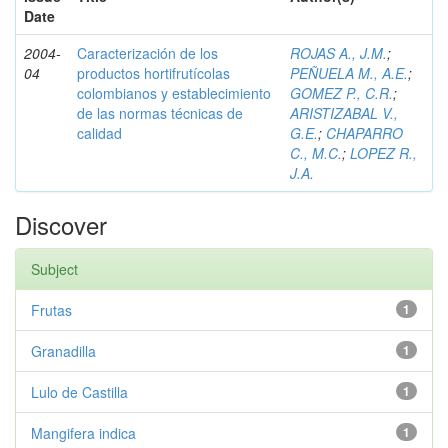
Date
2004-
Caracterización de los
ROJAS A., J.M.
;
04
productos hortifrutícolas
PEÑUELA M., A.E.
;
colombianos y establecimiento
GOMEZ P., C.R.
;
de las normas técnicas de
ARISTIZABAL V.,
calidad
G.E.
;
CHAPARRO
C., M.C.
;
LOPEZ R.,
J.A.
Discover
Subject
Frutas
1
Granadilla
1
Lulo de Castilla
1
Mangifera indica
1