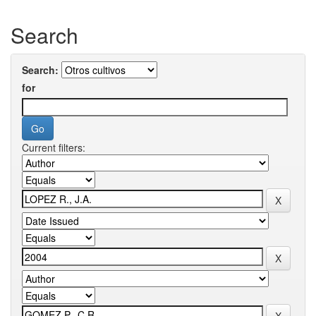
Search
Search:
for
Current filters: