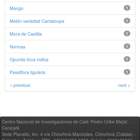
Mango
1
Melón variedad Cantaloupe
1
Mora de Castilla
1
Normas
1
Opuntia ficus indica
1
Passiflora ligularis
1
< previous
next >
Centro Nacional de Investigaciones de Café 'Pedro Uribe Mejía' -
Cenicafé
Sede Planalto, km. 4 vía Chinchiná-Manizales. Chinchiná (Caldas) -