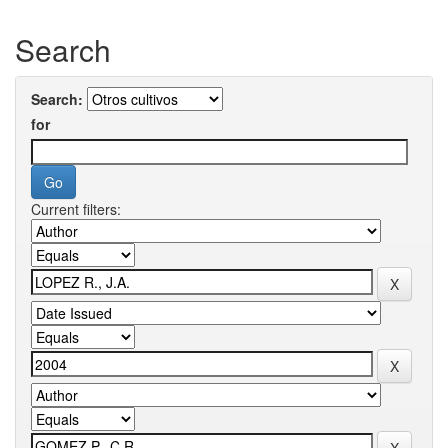
Search
Search:
for
Current filters: