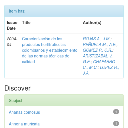
Item hits:
Issue
Title
Author(s)
Date
2004-
Caracterización de los
ROJAS A., J.M.
;
04
productos hortifrutícolas
PEÑUELA M., A.E.
;
colombianos y establecimiento
GOMEZ P., C.R.
;
de las normas técnicas de
ARISTIZABAL V.,
calidad
G.E.
;
CHAPARRO
C., M.C.
;
LOPEZ R.,
J.A.
Discover
Subject
Ananas comosus
1
Annona muricata
1