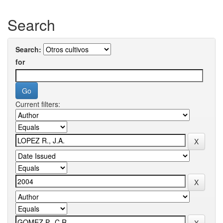
Search
Search:
for
Current filters: