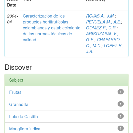
Date
2004-
Caracterización de los
ROJAS A., J.M.
;
04
productos hortifrutícolas
PEÑUELA M., A.E.
;
colombianos y establecimiento
GOMEZ P., C.R.
;
de las normas técnicas de
ARISTIZABAL V.,
calidad
G.E.
;
CHAPARRO
C., M.C.
;
LOPEZ R.,
J.A.
Discover
Subject
Frutas
1
Granadilla
1
Lulo de Castilla
1
Mangifera indica
1