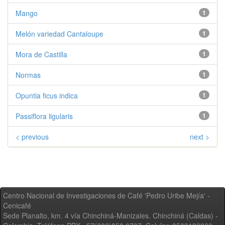
Mango
1
Melón variedad Cantaloupe
1
Mora de Castilla
1
Normas
1
Opuntia ficus indica
1
Passiflora ligularis
1
< previous
next >
Centro Nacional de Investigaciones de Café 'Pedro Uribe Mejía' -
Cenicafé
Sede Planalto, km. 4 vía Chinchiná-Manizales. Chinchiná (Caldas) -