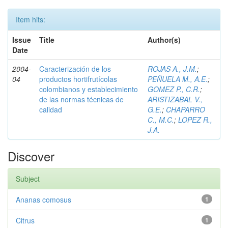
Item hits:
Issue
Title
Author(s)
Date
2004-
Caracterización de los
ROJAS A., J.M.
;
04
productos hortifrutícolas
PEÑUELA M., A.E.
;
colombianos y establecimiento
GOMEZ P., C.R.
;
de las normas técnicas de
ARISTIZABAL V.,
calidad
G.E.
;
CHAPARRO
C., M.C.
;
LOPEZ R.,
J.A.
Discover
Subject
Ananas comosus
1
Citrus
1