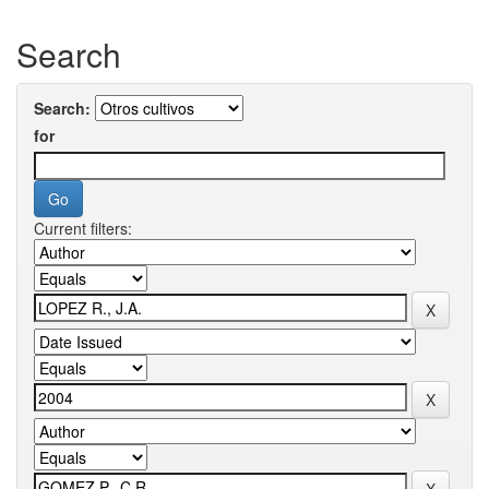
Search
Search:
for
Current filters: