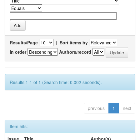
Results/Page
|
Sort items by
In order
Authors/record
Results 1-1 of 1 (Search time: 0.002 seconds).
previous
1
next
Item hits:
Issue
Title
Author(s)