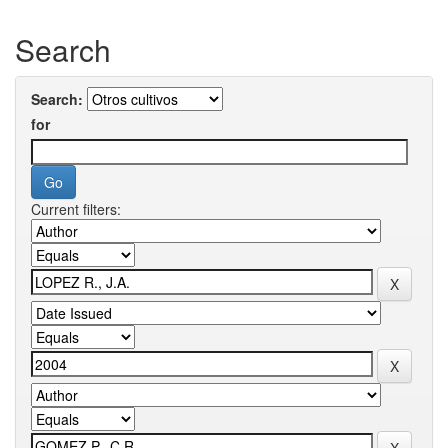
Search
Search:
for
Current filters: