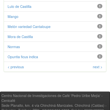
Lulo de Castilla
1
Mango
1
Melón variedad Cantaloupe
1
Mora de Castilla
1
Normas
1
Opuntia ficus indica
1
< previous
next >
Centro Nacional de Investigaciones de Café 'Pedro Uribe Mejía' -
Cenicafé
Sede Planalto, km. 4 vía Chinchiná-Manizales. Chinchiná (Caldas) -