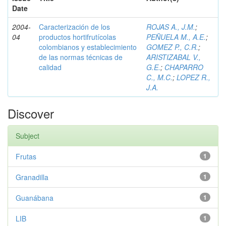
Date
2004-
Caracterización de los
ROJAS A., J.M.
;
04
productos hortifrutícolas
PEÑUELA M., A.E.
;
colombianos y establecimiento
GOMEZ P., C.R.
;
de las normas técnicas de
ARISTIZABAL V.,
calidad
G.E.
;
CHAPARRO
C., M.C.
;
LOPEZ R.,
J.A.
Discover
Subject
Frutas
1
Granadilla
1
Guanábana
1
LIB
1