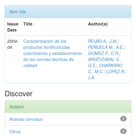
Item hits:
Issue
Title
Author(s)
Date
2004-
Caracterización de los
ROJAS A., J.M.
;
04
productos hortifrutícolas
PEÑUELA M., A.E.
;
colombianos y establecimiento
GOMEZ P., C.R.
;
de las normas técnicas de
ARISTIZABAL V.,
calidad
G.E.
;
CHAPARRO
C., M.C.
;
LOPEZ R.,
J.A.
Discover
Subject
Ananas comosus
1
Citrus
1