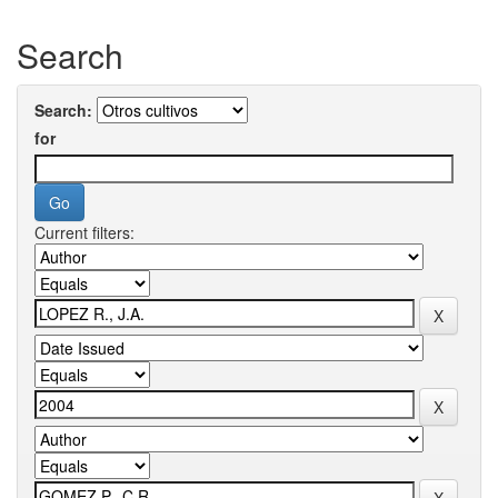
Search
Search:
for
Current filters: