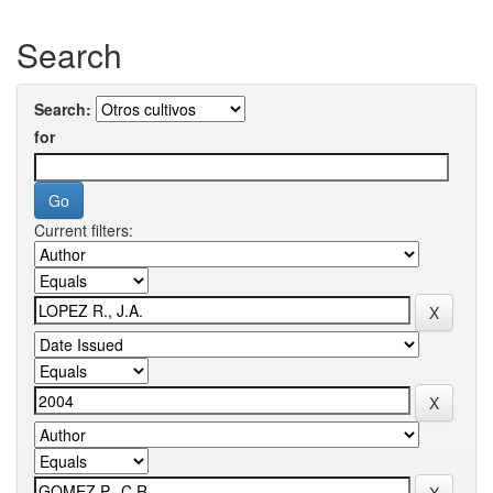
Search
Search:
for
Current filters: