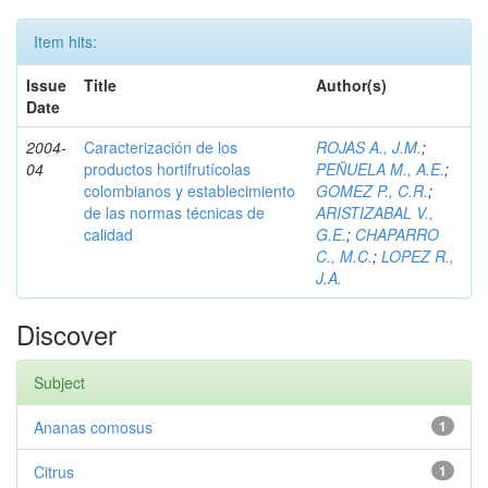
Item hits:
Issue
Title
Author(s)
Date
2004-
Caracterización de los
ROJAS A., J.M.
;
04
productos hortifrutícolas
PEÑUELA M., A.E.
;
colombianos y establecimiento
GOMEZ P., C.R.
;
de las normas técnicas de
ARISTIZABAL V.,
calidad
G.E.
;
CHAPARRO
C., M.C.
;
LOPEZ R.,
J.A.
Discover
Subject
Ananas comosus
1
Citrus
1