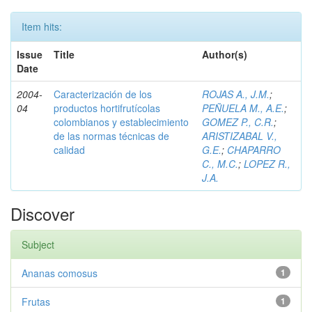
Item hits:
Issue
Title
Author(s)
Date
2004-
Caracterización de los
ROJAS A., J.M.
;
04
productos hortifrutícolas
PEÑUELA M., A.E.
;
colombianos y establecimiento
GOMEZ P., C.R.
;
de las normas técnicas de
ARISTIZABAL V.,
calidad
G.E.
;
CHAPARRO
C., M.C.
;
LOPEZ R.,
J.A.
Discover
Subject
Ananas comosus
1
Frutas
1