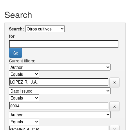
Search
Search:
for
Current filters: