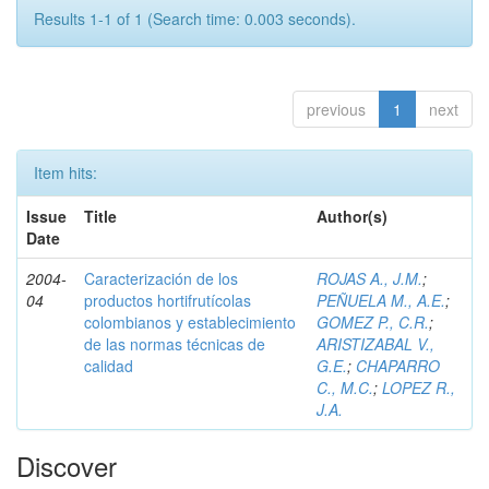
Results 1-1 of 1 (Search time: 0.003 seconds).
previous
1
next
Item hits:
Issue
Title
Author(s)
Date
2004-
Caracterización de los
ROJAS A., J.M.
;
04
productos hortifrutícolas
PEÑUELA M., A.E.
;
colombianos y establecimiento
GOMEZ P., C.R.
;
de las normas técnicas de
ARISTIZABAL V.,
calidad
G.E.
;
CHAPARRO
C., M.C.
;
LOPEZ R.,
J.A.
Discover