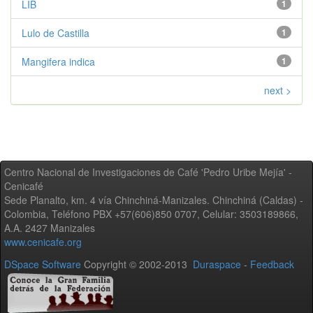
LIB
1
Lulo de Castilla
1
Mangifera indica
1
next >
Centro Nacional de Investigaciones de Café 'Pedro Uribe Mejía' -
Cenicafé
Sede Planalto, km. 4 vía Chinchiná-Manizales. Chinchiná (Caldas) -
Colombia, Teléfono PBX +57(606)850 0707, Celular: 3503189866,
A.A. 2427 Manizales
www.cenicafe.org
DSpace Software
Copyright © 2002-2013
Duraspace
-
Feedback