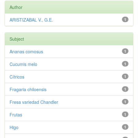
Author
ARISTIZABAL V., G.E.
1
Subject
Ananas comosus
1
Cucumis melo
1
Cítricos
1
Fragaria chiloensis
1
Fresa variedad Chandler
1
Frutas
1
Higo
1