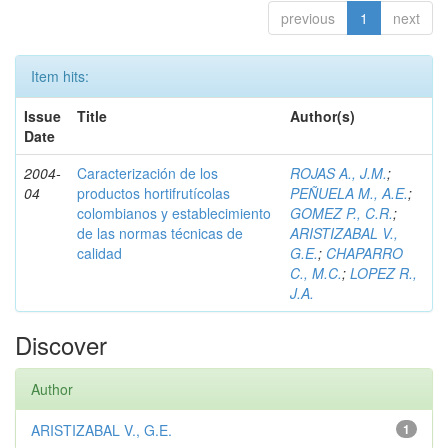
previous
1
next
Item hits:
Issue
Title
Author(s)
Date
2004-
Caracterización de los
ROJAS A., J.M.
;
04
productos hortifrutícolas
PEÑUELA M., A.E.
;
colombianos y establecimiento
GOMEZ P., C.R.
;
de las normas técnicas de
ARISTIZABAL V.,
calidad
G.E.
;
CHAPARRO
C., M.C.
;
LOPEZ R.,
J.A.
Discover
Author
ARISTIZABAL V., G.E.
1