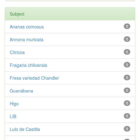
Subject
Ananas comosus
1
Annona muricata
1
Cítricos
1
Fragaria chiloensis
1
Fresa variedad Chandler
1
Guanábana
1
Higo
1
LIB
1
Lulo de Castilla
1