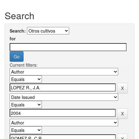
Search
Search:
for
Current filters: