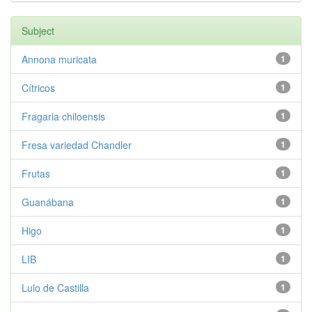
Subject
Annona muricata
1
Cítricos
1
Fragaria chiloensis
1
Fresa variedad Chandler
1
Frutas
1
Guanábana
1
Higo
1
LIB
1
Lulo de Castilla
1