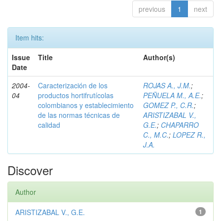
previous
1
next
Item hits:
Issue
Title
Author(s)
Date
2004-
Caracterización de los
ROJAS A., J.M.
;
04
productos hortifrutícolas
PEÑUELA M., A.E.
;
colombianos y establecimiento
GOMEZ P., C.R.
;
de las normas técnicas de
ARISTIZABAL V.,
calidad
G.E.
;
CHAPARRO
C., M.C.
;
LOPEZ R.,
J.A.
Discover
Author
ARISTIZABAL V., G.E.
1