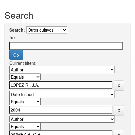
Search
Search:
for
Current filters: