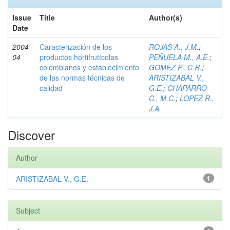
Issue
Title
Author(s)
Date
2004-
Caracterización de los
ROJAS A., J.M.
;
04
productos hortifrutícolas
PEÑUELA M., A.E.
;
colombianos y establecimiento
GOMEZ P., C.R.
;
de las normas técnicas de
ARISTIZABAL V.,
calidad
G.E.
;
CHAPARRO
C., M.C.
;
LOPEZ R.,
J.A.
Discover
Author
ARISTIZABAL V., G.E.
1
Subject