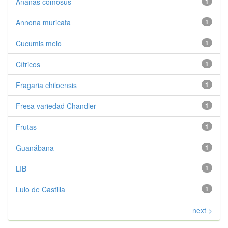
Ananas comosus
1
Annona muricata
1
Cucumis melo
1
Cítricos
1
Fragaria chiloensis
1
Fresa variedad Chandler
1
Frutas
1
Guanábana
1
LIB
1
Lulo de Castilla
1
next >