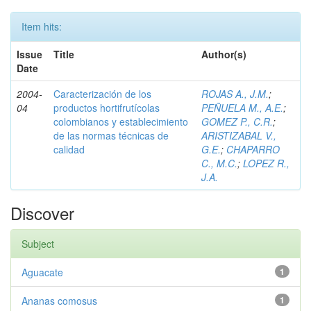
Item hits:
Issue
Title
Author(s)
Date
2004-
Caracterización de los
ROJAS A., J.M.
;
04
productos hortifrutícolas
PEÑUELA M., A.E.
;
colombianos y establecimiento
GOMEZ P., C.R.
;
de las normas técnicas de
ARISTIZABAL V.,
calidad
G.E.
;
CHAPARRO
C., M.C.
;
LOPEZ R.,
J.A.
Discover
Subject
Aguacate
1
Ananas comosus
1