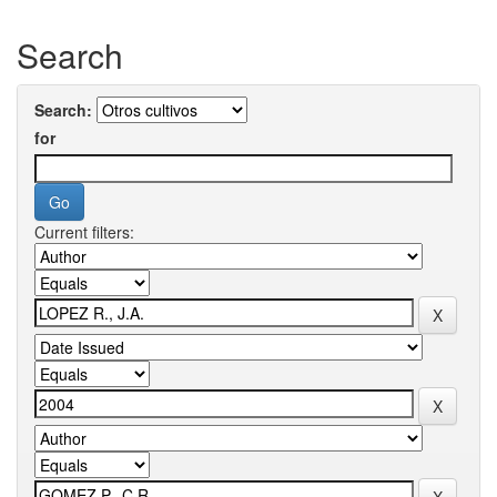
Search
Search:
for
Current filters: