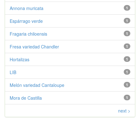
Annona muricata
1
Espárrago verde
1
Fragaria chiloensis
1
Fresa variedad Chandler
1
Hortalizas
1
LIB
1
Melón variedad Cantaloupe
1
Mora de Castilla
1
next >