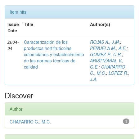
Item hits:
Issue
Title
Author(s)
Date
2004-
Caracterización de los
ROJAS A., J.M.
;
04
productos hortifrutícolas
PEÑUELA M., A.E.
;
colombianos y establecimiento
GOMEZ P., C.R.
;
de las normas técnicas de
ARISTIZABAL V.,
calidad
G.E.
;
CHAPARRO
C., M.C.
;
LOPEZ R.,
J.A.
Discover
Author
CHAPARRO C., M.C.
1