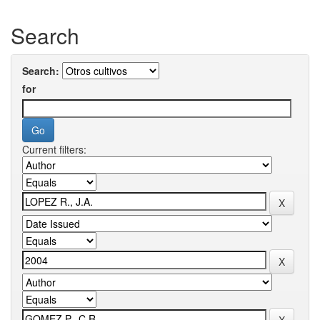
Search
Search:
for
Current filters: