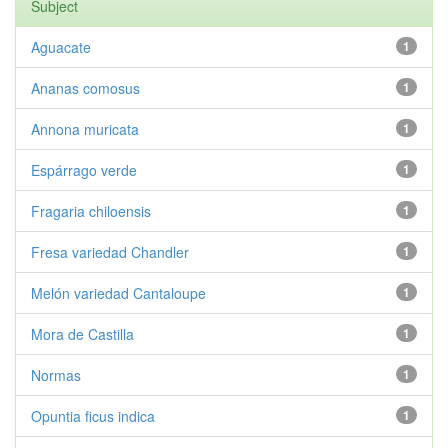
Subject
Aguacate
1
Ananas comosus
1
Annona muricata
1
Espárrago verde
1
Fragaria chiloensis
1
Fresa variedad Chandler
1
Melón variedad Cantaloupe
1
Mora de Castilla
1
Normas
1
Opuntia ficus indica
1