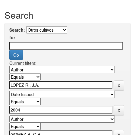
Search
Search:
for
Current filters: