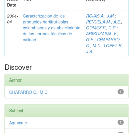
Date
2004-
Caracterización de los
ROJAS A., J.M.
;
04
productos hortifrutícolas
PEÑUELA M., A.E.
;
colombianos y establecimiento
GOMEZ P., C.R.
;
de las normas técnicas de
ARISTIZABAL V.,
calidad
G.E.
;
CHAPARRO
C., M.C.
;
LOPEZ R.,
J.A.
Discover
Author
CHAPARRO C., M.C.
1
Subject
Aguacate
1