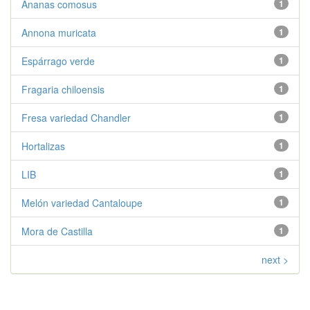
Ananas comosus
1
Annona muricata
1
Espárrago verde
1
Fragaria chiloensis
1
Fresa variedad Chandler
1
Hortalizas
1
LIB
1
Melón variedad Cantaloupe
1
Mora de Castilla
1
next >