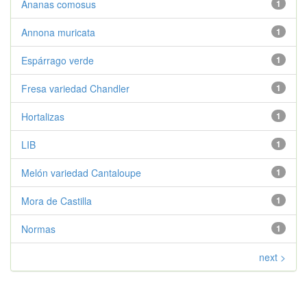
Ananas comosus
1
Annona muricata
1
Espárrago verde
1
Fresa variedad Chandler
1
Hortalizas
1
LIB
1
Melón variedad Cantaloupe
1
Mora de Castilla
1
Normas
1
next >