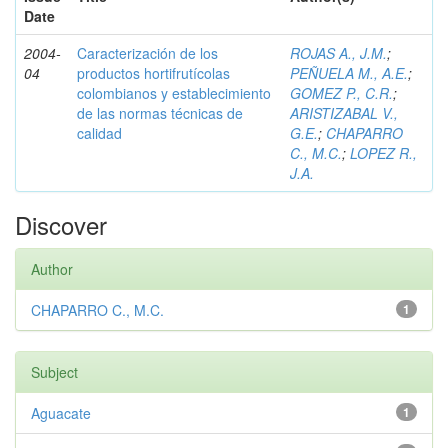
Date
2004-
Caracterización de los
ROJAS A., J.M.
;
04
productos hortifrutícolas
PEÑUELA M., A.E.
;
colombianos y establecimiento
GOMEZ P., C.R.
;
de las normas técnicas de
ARISTIZABAL V.,
calidad
G.E.
;
CHAPARRO
C., M.C.
;
LOPEZ R.,
J.A.
Discover
Author
CHAPARRO C., M.C.
1
Subject
Aguacate
1