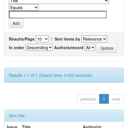
Results/Page
|
Sort items by
In order
Authors/record
Results 1-1 of 1 (Search time: 0.002 seconds).
previous
1
next
Item hits:
Issue
Title
Author(s)