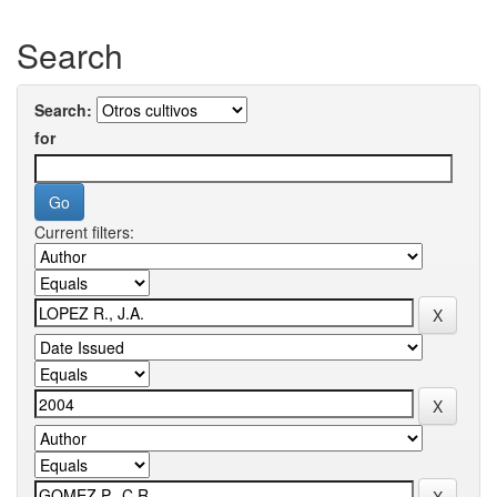
Search
Search:
for
Current filters: