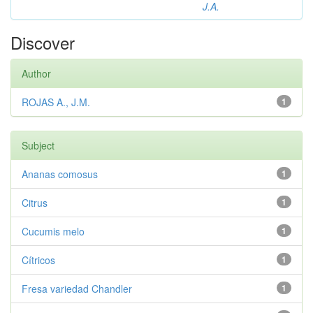
J.A.
Discover
Author
ROJAS A., J.M.
1
Subject
Ananas comosus
1
Citrus
1
Cucumis melo
1
Cítricos
1
Fresa variedad Chandler
1