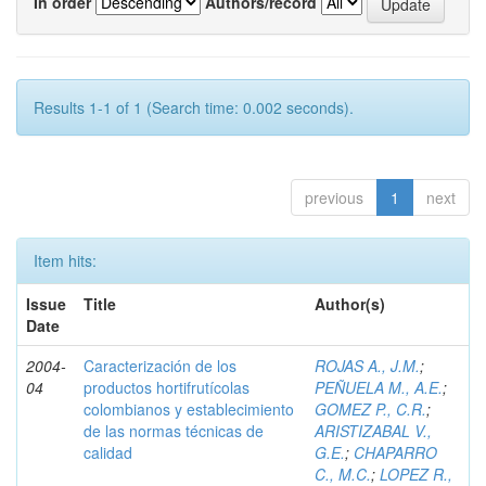
In order
Authors/record
Results 1-1 of 1 (Search time: 0.002 seconds).
previous
1
next
Item hits:
Issue
Title
Author(s)
Date
2004-
Caracterización de los
ROJAS A., J.M.
;
04
productos hortifrutícolas
PEÑUELA M., A.E.
;
colombianos y establecimiento
GOMEZ P., C.R.
;
de las normas técnicas de
ARISTIZABAL V.,
calidad
G.E.
;
CHAPARRO
C., M.C.
;
LOPEZ R.,