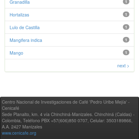
Granadilla
1
Hortalizas
1
Lulo de Castilla
1
Mangifera indica
1
Mango
1
next >
Centro Nacional de Investigaciones de Café 'Pedro Uribe Mejía' -
Cenicafé
Sede Planalto, km. 4 vía Chinchiná-Manizales. Chinchiná (Caldas) -
Colombia, Teléfono PBX +57(606)850 0707, Celular: 3503189866,
A.A. 2427 Manizales
www.cenicafe.org