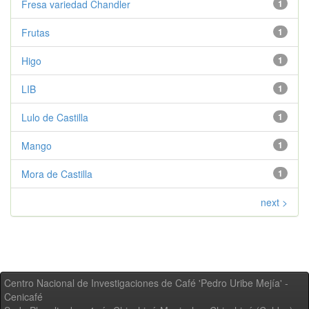
Fresa variedad Chandler
1
Frutas
1
Higo
1
LIB
1
Lulo de Castilla
1
Mango
1
Mora de Castilla
1
next >
Centro Nacional de Investigaciones de Café 'Pedro Uribe Mejía' -
Cenicafé