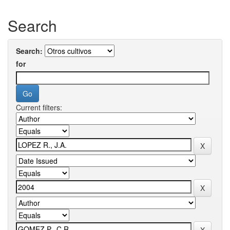
Search
Search:
for
Current filters: