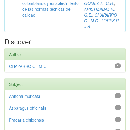
colombianos y establecimiento
GOMEZ P., C.R.
;
de las normas técnicas de
ARISTIZABAL V.,
calidad
G.E.
;
CHAPARRO
C., M.C.
;
LOPEZ R.,
J.A.
Discover
Author
CHAPARRO C., M.C.
1
Subject
Annona muricata
1
Asparagus officinalis
1
Fragaria chiloensis
1