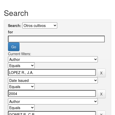
Search
Search:
for
Current filters: