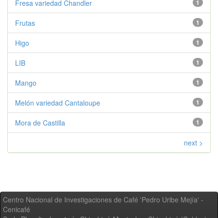
Fresa variedad Chandler
1
Frutas
1
Higo
1
LIB
1
Mango
1
Melón variedad Cantaloupe
1
Mora de Castilla
1
next >
Centro Nacional de Investigaciones de Café 'Pedro Uribe Mejía' -
Cenicafé