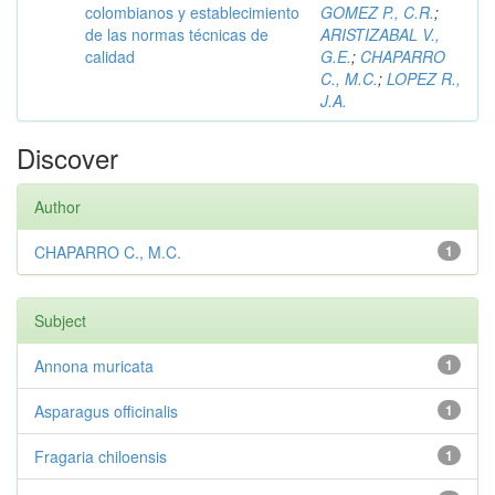
colombianos y establecimiento
GOMEZ P., C.R.
;
de las normas técnicas de
ARISTIZABAL V.,
calidad
G.E.
;
CHAPARRO
C., M.C.
;
LOPEZ R.,
J.A.
Discover
Author
CHAPARRO C., M.C.
1
Subject
Annona muricata
1
Asparagus officinalis
1
Fragaria chiloensis
1