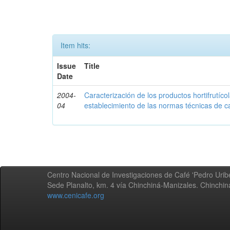
Item hits:
Issue
Title
Date
2004-
Caracterización de los productos hortifrutíc
04
establecimiento de las normas técnicas de c
Centro Nacional de Investigaciones de Café 'Pedro Uribe
Sede Planalto, km. 4 vía Chinchiná-Manizales. Chinchi
www.cenicafe.org