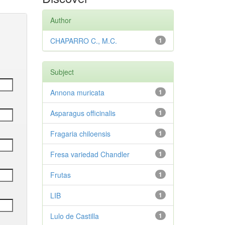
Author
CHAPARRO C., M.C.
1
Subject
Annona muricata
1
Asparagus officinalis
1
Fragaria chiloensis
1
Fresa variedad Chandler
1
Frutas
1
LIB
1
Lulo de Castilla
1