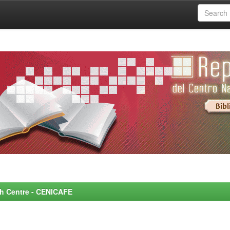
rch Centre - CENICAFE