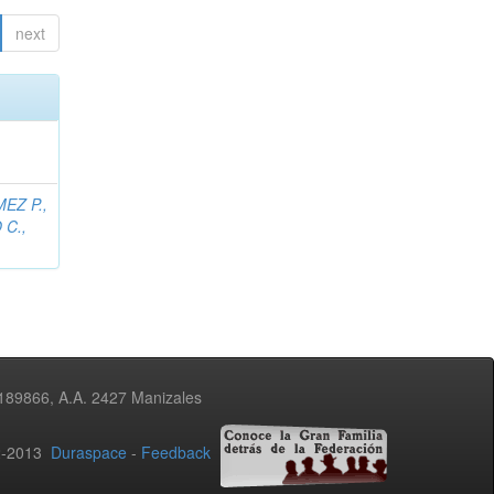
next
EZ P.,
C.,
3189866, A.A. 2427 Manizales
02-2013
Duraspace
-
Feedback