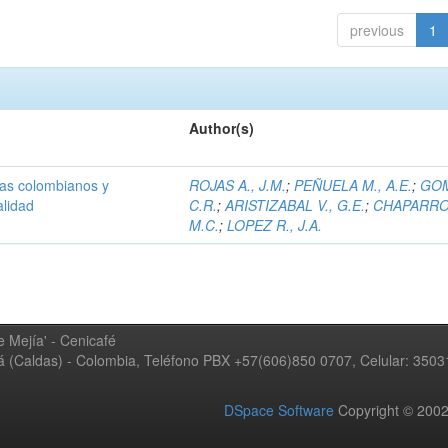
previous
1
Author(s)
olas colombianos y
ROJAS A., J.M.
;
PEÑUELA M., A.E.
;
GOM
alidad
C.R.
;
ARISTIZABAL V., G.E.
;
CHAPARRO 
M.C.
;
LOPEZ R., J.A.
 Mejía' - Cenicafé
ná (Caldas) - Colombia, Teléfono PBX +57(606)850 0707, Celular: 350
DSpace Software
Copyright © 20