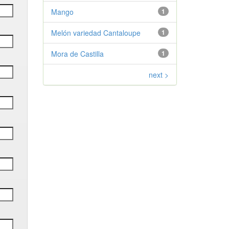
Mango
1
Melón variedad Cantaloupe
1
Mora de Castilla
1
next >