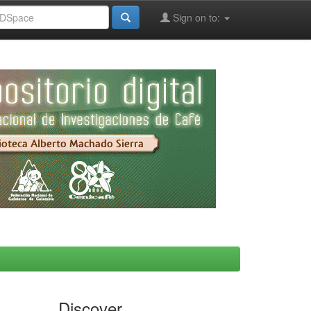
Sign on to:
Discover