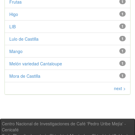
Frutas
1
Higo
1
LIB
1
Lulo de Castilla
1
Mango
1
Melón variedad Cantaloupe
1
Mora de Castilla
1
next >
Centro Nacional de Investigaciones de Café 'Pedro Uribe Mejía' -
Cenicafé