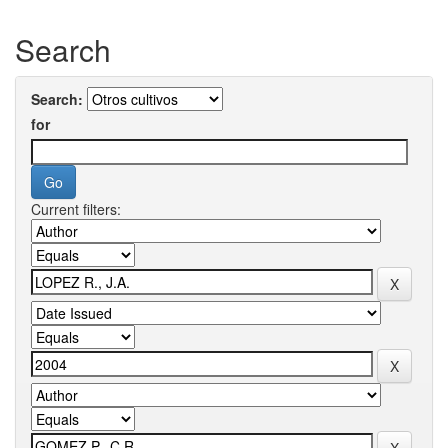
Search
Search:
for
Current filters: