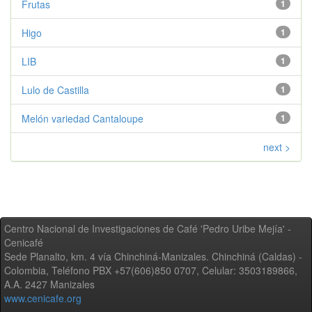
Frutas
1
Higo
1
LIB
1
Lulo de Castilla
1
Melón variedad Cantaloupe
1
next >
Centro Nacional de Investigaciones de Café 'Pedro Uribe Mejía' -
Cenicafé
Sede Planalto, km. 4 vía Chinchiná-Manizales. Chinchiná (Caldas) -
Colombia, Teléfono PBX +57(606)850 0707, Celular: 3503189866,
A.A. 2427 Manizales
www.cenicafe.org