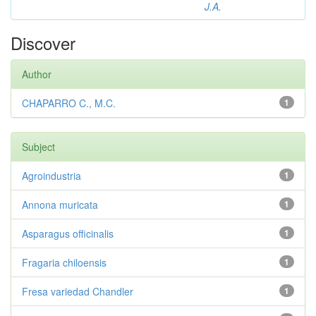
J.A.
Discover
Author
CHAPARRO C., M.C.
1
Subject
Agroindustria
1
Annona muricata
1
Asparagus officinalis
1
Fragaria chiloensis
1
Fresa variedad Chandler
1