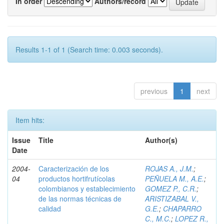
In order
Authors/record
Results 1-1 of 1 (Search time: 0.003 seconds).
previous
1
next
Item hits:
Issue
Title
Author(s)
Date
2004-
Caracterización de los
ROJAS A., J.M.
;
04
productos hortifrutícolas
PEÑUELA M., A.E.
;
colombianos y establecimiento
GOMEZ P., C.R.
;
de las normas técnicas de
ARISTIZABAL V.,
calidad
G.E.
;
CHAPARRO
C., M.C.
;
LOPEZ R.,