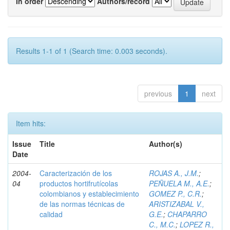
In order
Authors/record
Results 1-1 of 1 (Search time: 0.003 seconds).
previous
1
next
Item hits:
Issue
Title
Author(s)
Date
2004-
Caracterización de los
ROJAS A., J.M.
;
04
productos hortifrutícolas
PEÑUELA M., A.E.
;
colombianos y establecimiento
GOMEZ P., C.R.
;
de las normas técnicas de
ARISTIZABAL V.,
calidad
G.E.
;
CHAPARRO
C., M.C.
;
LOPEZ R.,