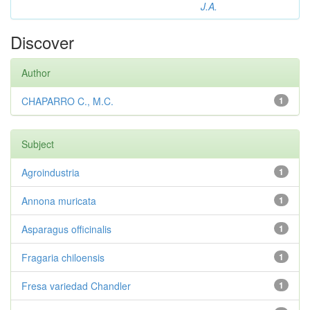
J.A.
Discover
Author
CHAPARRO C., M.C.
1
Subject
Agroindustria
1
Annona muricata
1
Asparagus officinalis
1
Fragaria chiloensis
1
Fresa variedad Chandler
1