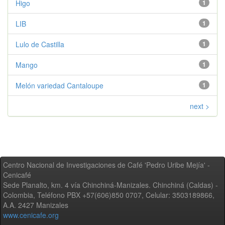
Higo
1
LIB
1
Lulo de Castilla
1
Mango
1
Melón variedad Cantaloupe
1
next >
Centro Nacional de Investigaciones de Café 'Pedro Uribe Mejía' -
Cenicafé
Sede Planalto, km. 4 vía Chinchiná-Manizales. Chinchiná (Caldas) -
Colombia, Teléfono PBX +57(606)850 0707, Celular: 3503189866,
A.A. 2427 Manizales
www.cenicafe.org