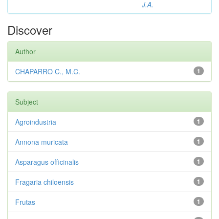
J.A.
Discover
Author
CHAPARRO C., M.C.
1
Subject
Agroindustria
1
Annona muricata
1
Asparagus officinalis
1
Fragaria chiloensis
1
Frutas
1