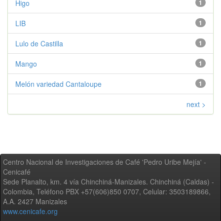
Higo
1
LIB
1
Lulo de Castilla
1
Mango
1
Melón variedad Cantaloupe
1
next >
Centro Nacional de Investigaciones de Café 'Pedro Uribe Mejía' -
Cenicafé
Sede Planalto, km. 4 vía Chinchiná-Manizales. Chinchiná (Caldas) -
Colombia, Teléfono PBX +57(606)850 0707, Celular: 3503189866,
A.A. 2427 Manizales
www.cenicafe.org