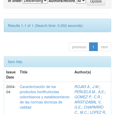
In order
Authors/record
Results 1-1 of 1 (Search time: 0.002 seconds).
previous
1
next
Item hits:
Issue
Title
Author(s)
Date
2004-
Caracterización de los
ROJAS A., J.M.
;
04
productos hortifrutícolas
PEÑUELA M., A.E.
;
colombianos y establecimiento
GOMEZ P., C.R.
;
de las normas técnicas de
ARISTIZABAL V.,
calidad
G.E.
;
CHAPARRO
C., M.C.
;
LOPEZ R.,