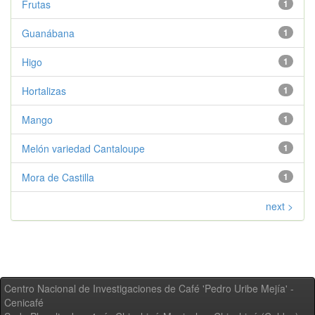
Frutas
1
Guanábana
1
Higo
1
Hortalizas
1
Mango
1
Melón variedad Cantaloupe
1
Mora de Castilla
1
next >
Centro Nacional de Investigaciones de Café 'Pedro Uribe Mejía' -
Cenicafé