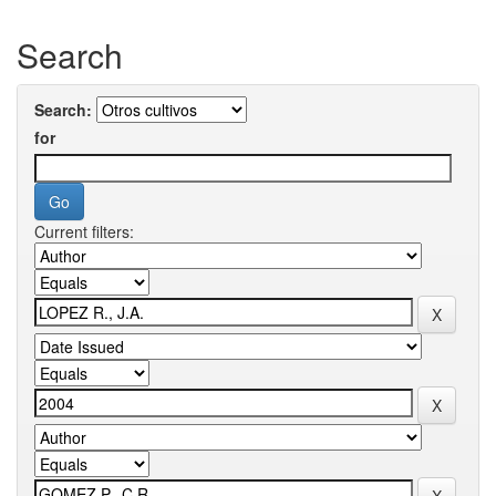
Search
Search:
for
Current filters: