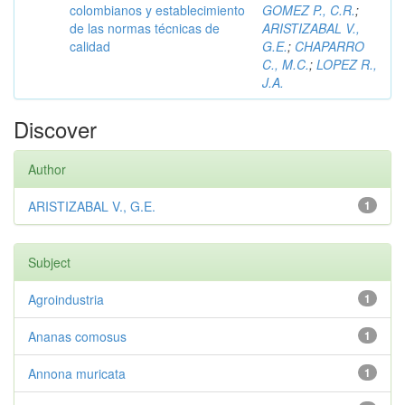
colombianos y establecimiento
GOMEZ P., C.R.
;
de las normas técnicas de
ARISTIZABAL V.,
calidad
G.E.
;
CHAPARRO
C., M.C.
;
LOPEZ R.,
J.A.
Discover
Author
ARISTIZABAL V., G.E.
1
Subject
Agroindustria
1
Ananas comosus
1
Annona muricata
1